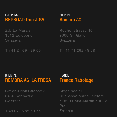
ECLÉPENS
RHEINTAL
REPROAD Ouest SA
Remora AG
Z.I. Le Marais
Rechenstrasse 10
1312
Eclépens
9000
St. Gallen
Svizzera
Svizzera
T +41 21 691 29 00
T +41 71 282 49 59
RHEINTAL
FRANCE
REMORA AG, LA FRESA
France Rabotage
Simon-Frick Strasse 8
Siège social
9466
Sennwald
Rue Anne Marie Terrière
Svizzera
51520
Saint-Martin sur Le
Pré
Francia
T +41 71 282 49 55