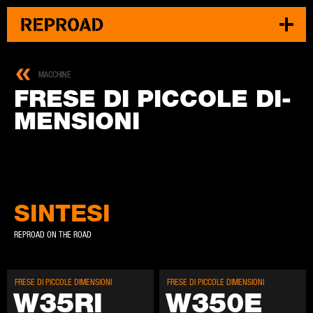
MACCHINE
FRE­SE DI PIC­CO­LE DI­
MEN­SIO­NI
SINTESI
REPROAD ON THE ROAD
FRE­SE DI PIC­CO­LE DI­MEN­SIO­NI
FRE­SE DI PIC­CO­LE DI­MEN­SIO­NI
W35­RI
W350E