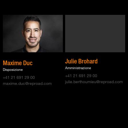
Julie Brohard
Maxime Duc
Amministrazione
Disposizione
+41 21 691 29 00
+41 21 691 29 00
julie.berthoumieu@reproad.com
maxime.duc@reproad.com