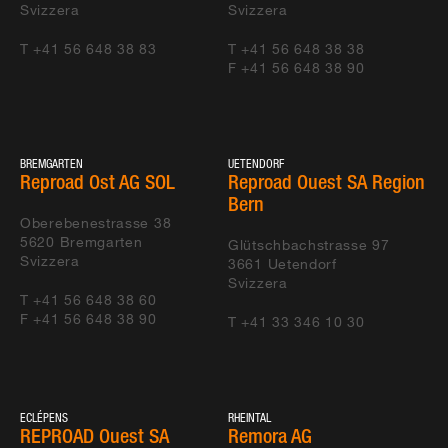
Svizzera
Svizzera
T +41 56 648 38 83
T +41 56 648 38 38
F +41 56 648 38 90
BREMGARTEN
UETENDORF
Reproad Ost AG SOL
Reproad Ouest SA Region
Bern
Oberebenestrasse 38
5620
Bremgarten
Glütschbachstrasse 97
Svizzera
3661
Uetendorf
Svizzera
T +41 56 648 38 60
F +41 56 648 38 90
T +41 33 346 10 30
ECLÉPENS
RHEINTAL
REPROAD Ouest SA
Remora AG