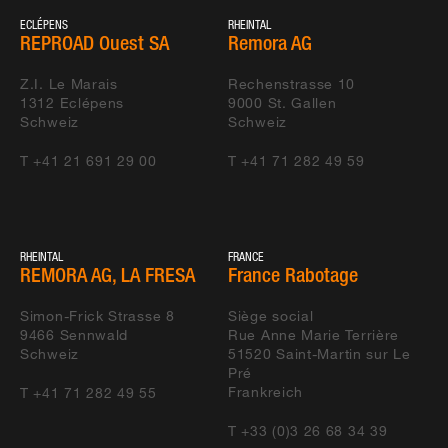
ECLÉPENS
RHEINTAL
REPROAD Ouest SA
Remora AG
Z.I. Le Marais
Rechenstrasse 10
1312
Eclépens
9000
St. Gallen
Schweiz
Schweiz
T +41 21 691 29 00
T +41 71 282 49 59
RHEINTAL
FRANCE
REMORA AG, LA FRESA
France Rabotage
Simon-Frick Strasse 8
Siège social
9466
Sennwald
Rue Anne Marie Terrière
Schweiz
51520
Saint-Martin sur Le
Pré
Frankreich
T +41 71 282 49 55
T +33 (0)3 26 68 34 39