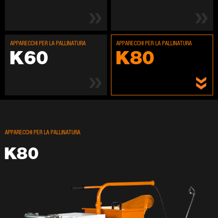
AP­PA­REC­CHI PER LA PAL­LI­NA­TU­RA
AP­PA­REC­CHI PER LA PAL­LI­NA­TU­RA
K60
K80
AP­PA­REC­CHI PER LA PAL­LI­NA­TU­RA
K80