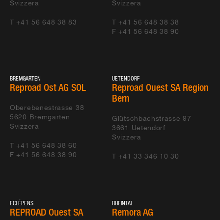
Svizzera
Svizzera
T +41 56 648 38 83
T +41 56 648 38 38
F +41 56 648 38 90
BREMGARTEN
UETENDORF
Reproad Ost AG SOL
Reproad Ouest SA Region
Bern
Oberebenestrasse 38
5620
Bremgarten
Glütschbachstrasse 97
Svizzera
3661
Uetendorf
Svizzera
T +41 56 648 38 60
F +41 56 648 38 90
T +41 33 346 10 30
ECLÉPENS
RHEINTAL
REPROAD Ouest SA
Remora AG