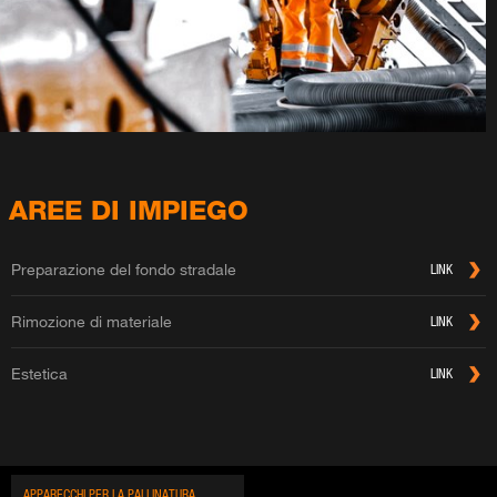
AREE DI IMPIEGO
Preparazione del fondo stradale
LINK
Rimozione di materiale
LINK
Estetica
LINK
AP­PA­REC­CHI PER LA PAL­LI­NA­TU­RA