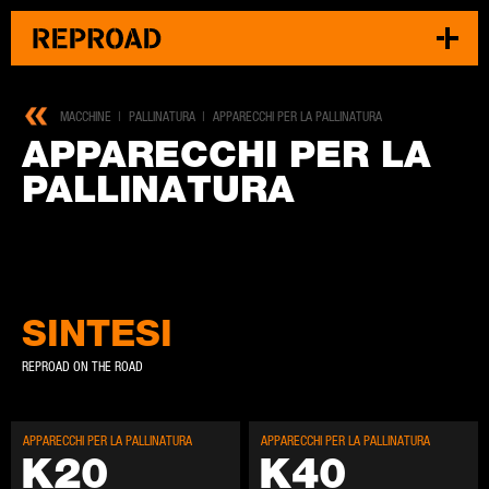
MACCHINE
PALLINATURA
APPARECCHI PER LA PALLINATURA
AP­PA­REC­CHI PER LA
PAL­LI­NA­TU­RA
SINTESI
REPROAD ON THE ROAD
AP­PA­REC­CHI PER LA PAL­LI­NA­TU­RA
AP­PA­REC­CHI PER LA PAL­LI­NA­TU­RA
K20
K40