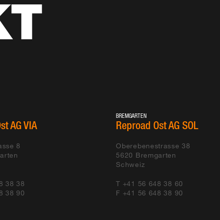
KT
BREMGARTEN
st AG VIA
Reproad Ost AG SOL
asse 8
Oberebenestrasse 38
arten
5620
Bremgarten
Schweiz
8 38 38
T +41 56 648 38 60
8 38 90
F +41 56 648 38 90