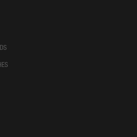
DS
HES