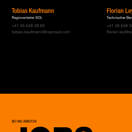
Tobias Kaufmann
Florian Le
Regionenleiter SOL
Technischer Ber
+41 56 648 38 60
+41 56 648 3
tobias.kaufmann@reproad.com
florian.ley@
BEI UNS ARBEITEN