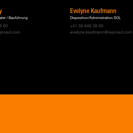
y
Evelyne Kaufmann
ater / Bauführung
Disposition/Administration SOL
8 60
+41 56 648 38 60
reproad.com
evelyne.kaufmann@reproad.com