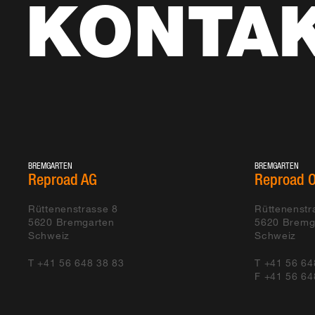
KONTA
BREMGARTEN
BREMGARTEN
Reproad AG
Reproad O
Rüttenenstrasse 8
Rüttenenstr
5620
Bremgarten
5620
Bremg
Schweiz
Schweiz
T +41 56 648 38 83
T +41 56 64
F +41 56 64