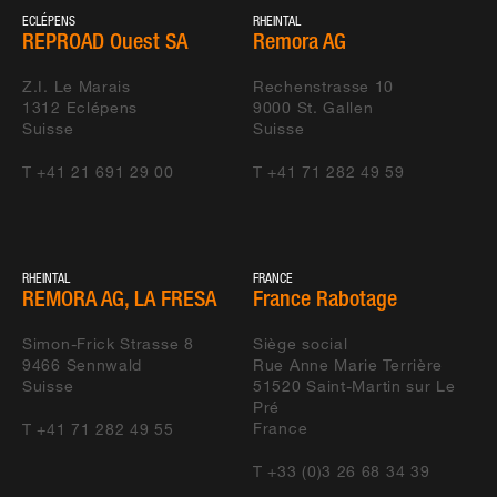
Buchrain Tunnel
Marti Tunnelbau Buchrain
LU
ECLÉPENS
RHEINTAL
REPROAD Ouest SA
Remora AG
Visp Tunnel Los
ARGE Tunnel Visp c/o Ulrich
VS
06583
Imboden AG, Visp
Z.I. Le Marais
Rechenstrasse 10
1312
Eclépens
9000
St. Gallen
Suisse
Suisse
Regensdorf
ARGE Marti Gubrist
ZH
Gubristtunnel
T +41 21 691 29 00
T +41 71 282 49 59
RHEINTAL
FRANCE
REMORA AG, LA FRESA
France Rabotage
Simon-Frick Strasse 8
Siège social
9466
Sennwald
Rue Anne Marie Terrière
Suisse
51520
Saint-Martin sur Le
Pré
France
T +41 71 282 49 55
T +33 (0)3 26 68 34 39