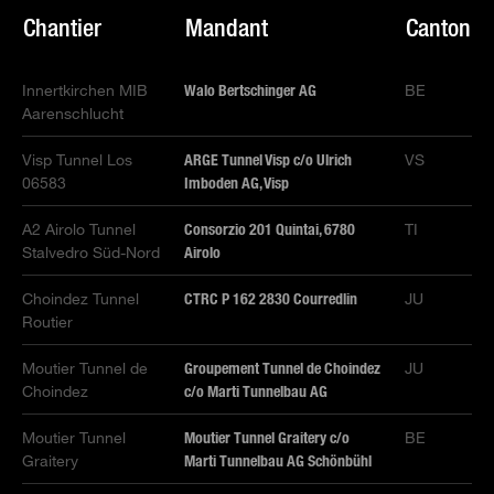
Chantier
Mandant
Canton
Innertkirchen MIB
Walo Bertschinger AG
BE
Aarenschlucht
Visp Tunnel Los
ARGE Tunnel Visp c/o Ulrich
VS
06583
Imboden AG, Visp
A2 Airolo Tunnel
Consorzio 201 Quintai, 6780
TI
Stalvedro Süd-Nord
Airolo
Choindez Tunnel
CTRC P 162 2830 Courredlin
JU
Routier
Moutier Tunnel de
Groupement Tunnel de Choindez
JU
Choindez
c/o Marti Tunnelbau AG
Moutier Tunnel
Moutier Tunnel Graitery c/o
BE
Graitery
Marti Tunnelbau AG Schönbühl