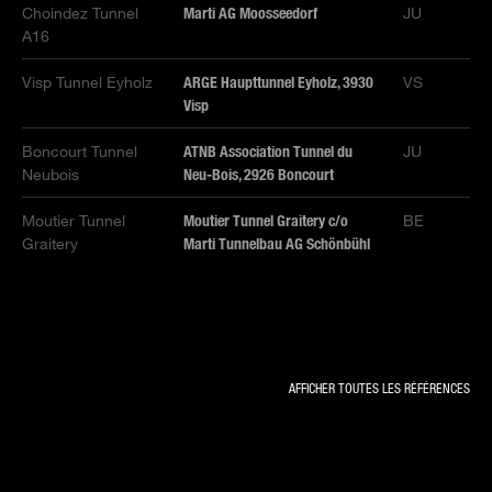
Choindez Tunnel
Marti AG Moosseedorf
JU
A16
Visp Tunnel Eyholz
ARGE Haupttunnel Eyholz, 3930
VS
Visp
Boncourt Tunnel
ATNB Association Tunnel du
JU
Neubois
Neu-Bois, 2926 Boncourt
Moutier Tunnel
Moutier Tunnel Graitery c/o
BE
Graitery
Marti Tunnelbau AG Schönbühl
Boncourt Tunnel
ATNB Association Tunnel du
JU
Neubois
Neu-Bois, 2926 Boncourt
Moutier Tunnel de
Groupement Tunnel de Choindez
JU
Choindez
c/o Marti Tunnelbau AG
AFFICHER TOUTES LES RÉFÉRENCES
Visp Tunnel Eyholz
ARGE Haupttunnel Eyholz, 3930
VS
Visp