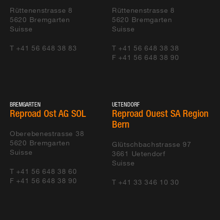
Rosshäusern
ARGE Tunnel Rosshäusern
BE
Rüttenenstrasse 8
Rüttenenstrasse 8
5620
Bremgarten
Tunnel ATR
5620
Bremgarten
Suisse
Suisse
Visp Tunnel Eyholz
ARGE Haupttunnel Eyholz, 3930
VS
T +41 56 648 38 83
T +41 56 648 38 38
Visp
F +41 56 648 38 90
Visp Tunnel Eyholz
ARGE Haupttunnel Eyholz, 3930
VS
Visp
Küblis Tunnel
STRABAG AG
GR
BREMGARTEN
UETENDORF
Reproad Ost AG SOL
Reproad Ouest SA Region
Neuenburg Tunnel
CATS Consortium Autoroutier
Bern
NE
Serrières
Tunnel de Serrières, 2003
Oberebenestrasse 38
5620
Bremgarten
Neuchâtel
Glütschbachstrasse 97
Suisse
3661
Uetendorf
Suisse
Visp Tunnel
STRABAG AG, Tunnelbau
VS
T +41 56 648 38 60
Chatzuhüs
Schweiz 6472 Estfeld
F +41 56 648 38 90
T +41 33 346 10 30
Montaigre Tunnel
Groupement Tunnel du Bois du
JU
Courtedoux
Montaigre (GBM)