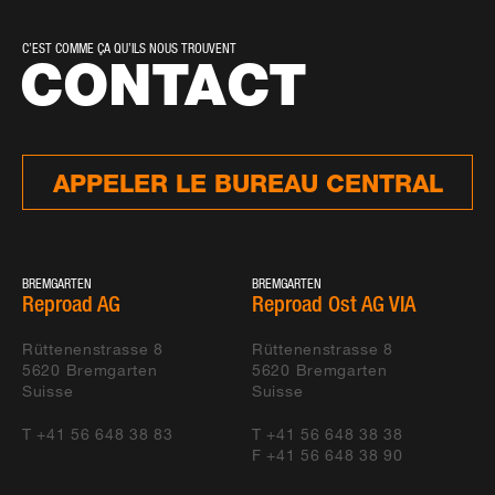
C’EST COMME ÇA QU’ILS NOUS TROUVENT
CONTACT
APPELER LE BUREAU CENTRAL
BREMGARTEN
BREMGARTEN
Reproad AG
Reproad Ost AG VIA
Rüttenenstrasse 8
Rüttenenstrasse 8
5620
Bremgarten
5620
Bremgarten
Suisse
Suisse
T +41 56 648 38 83
T +41 56 648 38 38
F +41 56 648 38 90