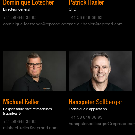
Dominique Lötscher
Patrick Hasler
Directeur général
CFO
+41 56 648 38 83
+41 56 648 38 83
dominique.loetscher@reproad.com
patrick.hasler@reproad.com
Michael Keller
Hanspeter Sollberger
Responsable parc et machines
Technique d'application
(suppléant)
+41 56 648 38 83
+41 56 648 38 83
hanspeter.sollberger@reproad.co
michael.keller@reproad.com